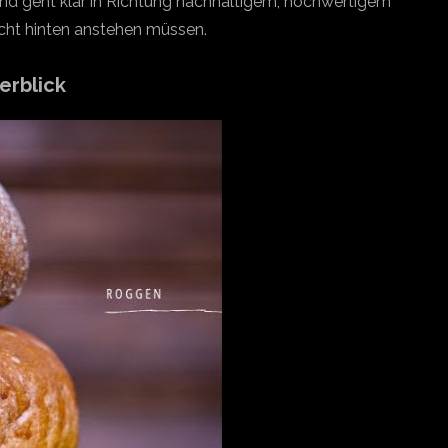
end geht klar in Richtung nachhaltigem, hochwertigem
icht hinten anstehen müssen.
erblick