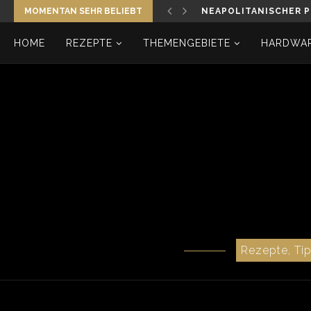
MOMENTAN SEHR BELIEBT
SAUERTEIG ANSETZEN
HOME
REZEPTE
THEMENGEBIETE
HARDWAR
Rezepte, Ti