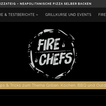
 – SO KLAPPT ES!
E & TESTBERICHTE
GRILLKURSE UND EVENTS
FIR
pps & Tricks zum Thema Grillen, Kochen, BBQ und Out