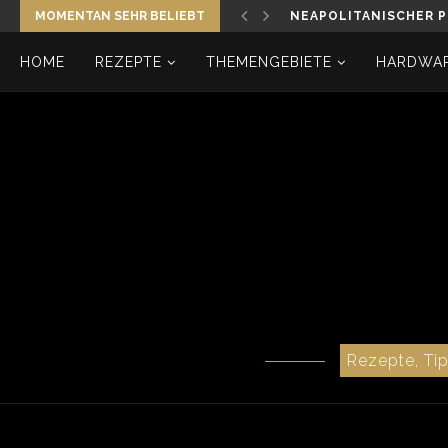
MOMENTAN SEHR BELIEBT
NEAPOLITANISCHER P
HOME
REZEPTE
THEMENGEBIETE
HARDWAR
Rezepte, Ti